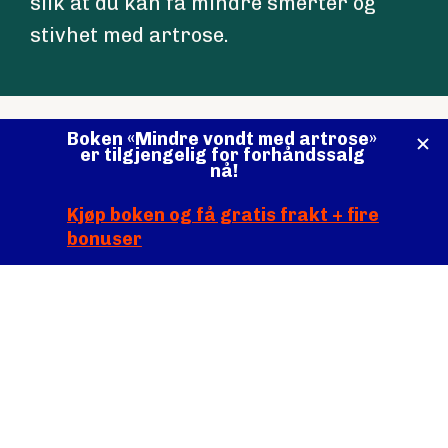
slik at du kan få mindre smerter og 
stivhet med artrose.
Er du klar til å få en bedre 
hverdag med artrose i hofte og 
kne?
Da er det på tide at vi jobber 
sammen.